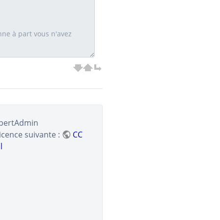
ibertAdmin
licence suivante :
CC
l