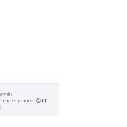
Admin
licence suivante :
CC
l